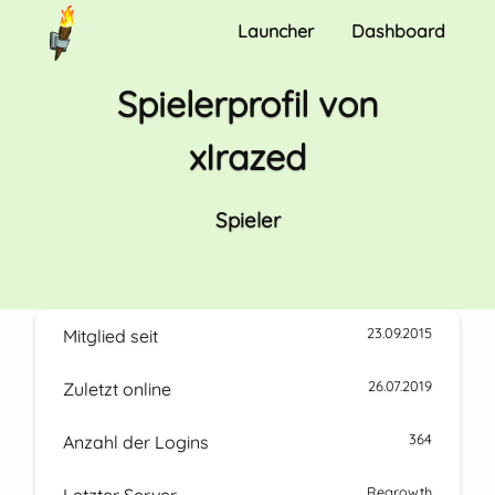
Launcher
Dashboard
Spielerprofil von
xIrazed
Spieler
23.09.2015
Mitglied seit
26.07.2019
Zuletzt online
364
Anzahl der Logins
Regrowth