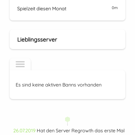
0m
Spielzeit diesen Monat
Lieblingsserver
Es sind keine aktiven Banns vorhanden
26.07.2019
Hat den Server Regrowth das erste Mal