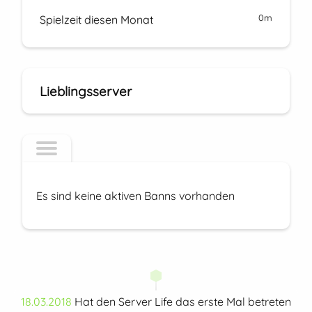
0m
Spielzeit diesen Monat
Lieblingsserver
Es sind keine aktiven Banns vorhanden
18.03.2018
Hat den Server Life das erste Mal betreten