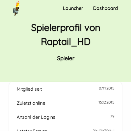
Launcher
Dashboard
Spielerprofil von
Raptail_HD
Spieler
07.11.2015
Mitglied seit
15.12.2015
Zuletzt online
79
Anzahl der Logins
Skyfactory I