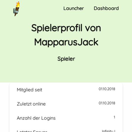
Launcher
Dashboard
Spielerprofil von
MapparusJack
Spieler
01.10.2018
Mitglied seit
01.10.2018
Zuletzt online
1
Anzahl der Logins
Infinity I