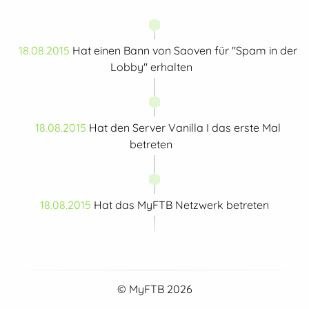
18.08.2015
Hat einen Bann von Saoven für "Spam in der
Lobby" erhalten
18.08.2015
Hat den Server Vanilla I das erste Mal
betreten
18.08.2015
Hat das MyFTB Netzwerk betreten
© MyFTB 2026