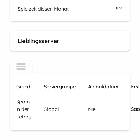
0m
Spielzeit diesen Monat
Lieblingsserver
Grund
Servergruppe
Ablaufdatum
Erst
Spam
in der
Global
Nie
Sao
Lobby